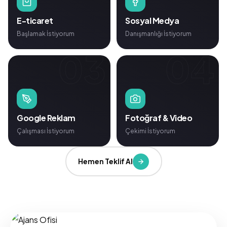
E-ticaret
Sosyal Medya
Başlamak İstiyorum
Danışmanlığı İstiyorum
03
04
Google Reklam
Fotoğraf & Video
Çalışması İstiyorum
Çekimi İstiyorum
Hemen Teklif Al