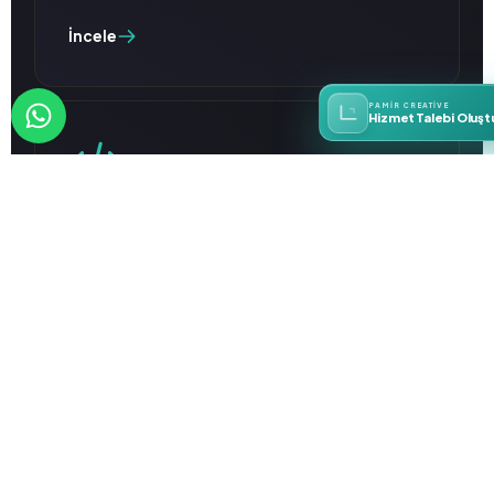
İncele
PAMIR CREATIVE
Hizmet Talebi Oluşt
E-Ticaret Danışmanlığı
Size özel e-ticaret stratejileri sunuyoruz,
satışınızı artırıyoruz.
İncele