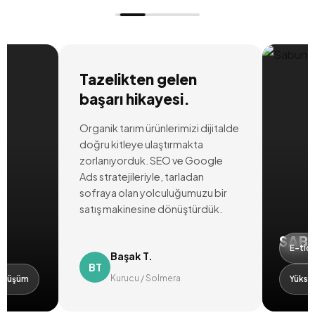
Tazelikten gelen
başarı hikayesi.
Organik tarım ürünlerimizi dijitalde
doğru kitleye ulaştırmakta
zorlanıyorduk. SEO ve Google
Ads stratejileriyle, tarladan
sofraya olan yolculuğumuzu bir
satış makinesine dönüştürdük.
SABUNC
E-ticaret 
Başak T.
BT
Kurucu / Solmera
üm
Yüksek RO