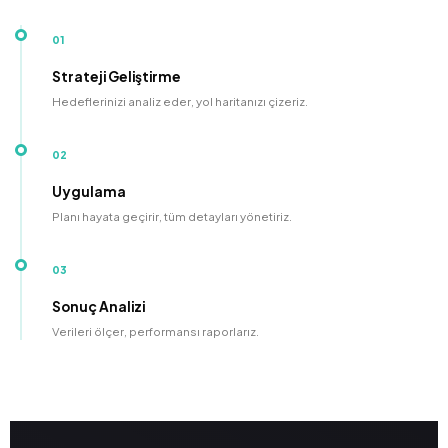
01
Strateji Geliştirme
Hedeflerinizi analiz eder, yol haritanızı çizeriz.
02
Uygulama
Planı hayata geçirir, tüm detayları yönetiriz.
03
Sonuç Analizi
Verileri ölçer, performansı raporlarız.