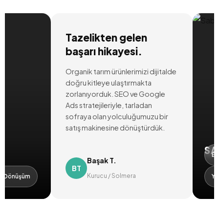
Tazelikten gelen
başarı hikayesi.
Organik tarım ürünlerimizi dijitalde
doğru kitleye ulaştırmakta
zorlanıyorduk. SEO ve Google
Ads stratejileriyle, tarladan
sofraya olan yolculuğumuzu bir
satış makinesine dönüştürdük.
SABU
E-tica
Başak T.
BT
Kurucu / Solmera
önüşüm
Yükse