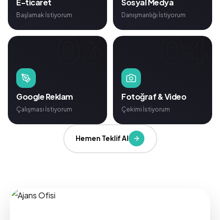
E-ticaret
Sosyal Medya
Başlamak İstiyorum
Danışmanlığı İstiyorum
03
04
Google Reklam
Fotoğraf & Video
Çalışması İstiyorum
Çekimi İstiyorum
Hemen Teklif Al