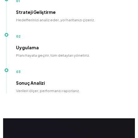
01
Strateji Geliştirme
Hedeflerinizi analiz eder, yol haritanızı çizeriz.
02
Uygulama
Planı hayata geçirir, tüm detayları yönetiriz.
03
Sonuç Analizi
Verileri ölçer, performansı raporlarız.