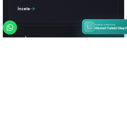
İncele
PAMIR CREATIVE
Hizmet Talebi Oluşt
E-Ticaret Danışmanlığı
Size özel e-ticaret stratejileri sunuyoruz,
satışınızı artırıyoruz.
İncele