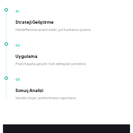
01
Strateji Geliştirme
Hedeflerinizi analiz eder, yol haritanızı çizeriz.
02
Uygulama
Planı hayata geçirir, tüm detayları yönetiriz.
03
Sonuç Analizi
Verileri ölçer, performansı raporlarız.