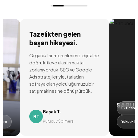
Tazelikten gelen
başarı hikayesi.
Organik tarım ürünlerimizi dijitalde
doğru kitleye ulaştırmakta
zorlanıyorduk. SEO ve Google
Ads stratejileriyle, tarladan
sofraya olan yolculuğumuzu bir
satış makinesine dönüştürdük.
SABUNCU
E-ticaret Büy
Başak T.
BT
Kurucu / Solmera
Yüksek ROAS