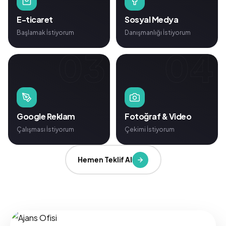
E-ticaret
Sosyal Medya
Başlamak İstiyorum
Danışmanlığı İstiyorum
03
04
Google Reklam
Fotoğraf & Video
Çalışması İstiyorum
Çekimi İstiyorum
Hemen Teklif Al